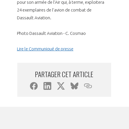
programmes ...
pour son armée de l’Air qui, à terme, exploitera
COMMISSIONS ET COMITÉS
POURQUOI DEVENIR MEMBRE ?
L'OBSERVATOIRE
LE MÉDIATEUR DE LA FILIÈRE AÉRONAUTIQUE ET SPATIALE
24 exemplaires de l’avion de combat de
DEMANDE D’ADHÉSION
Dassault Aviation.
MÉDIATION ET CHARTE D’ENGAGEMENT SUR LES RELATIONS ENTRE
CLIENTS ET FOURNISSEURS
Photo Dassault Aviation - C. Cosmao
CHIFFRES CLÉS
LA MÉDIATION AU-DELÀ DE LA FILIÈRE AÉRONAUTIQUE ET SPATIALE
Lire le Communiqué de presse
LES ENJEUX
PRENDRE CONTACT AVEC LE MÉDIATEUR DE LA FILIÈRE
COMPÉTITIVITÉ
PARTAGER CET ARTICLE
LES PUBLICATIONS
EMPLOI & FORMATION
DOCUMENTS & BROCHURES
ENVIRONNEMENT
RAPPORTS D'ACTIVITÉS
INNOVATION