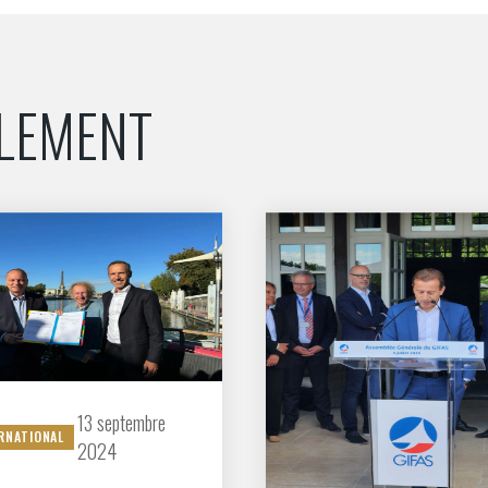
NON
OUI
ALEMENT
Découvrez les avantages d'adhérer au 
données sectorielles, p
DEMANDE D’ADH
13 septembre
RNATIONAL
2024