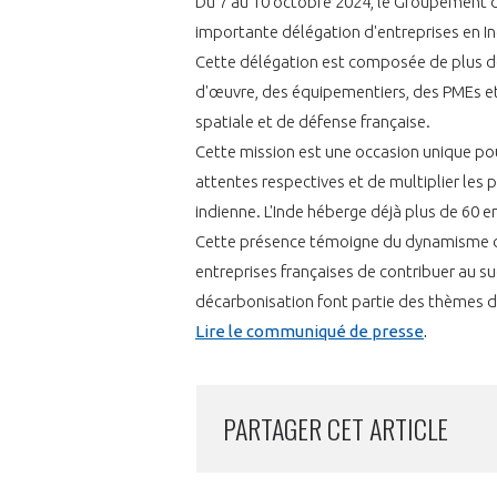
Du 7 au 10 octobre 2024, le Groupement de
importante délégation d'entreprises en I
Cette délégation est composée de plus de
d'œuvre, des équipementiers, des PMEs et 
spatiale et de défense française.
Cette mission est une occasion unique pou
VOUS ÊTES
attentes respectives et de multiplier les 
ADHÉRENTS
indienne. L'Inde héberge déjà plus de 60 e
Cette présence témoigne du dynamisme de
Développez votre activité à l’étra
entreprises françaises de contribuer au su
décarbonisation font partie des thèmes d
pérennité de votre entreprise à
Lire le communiqué de presse
.
PARTAGER CET ARTICLE