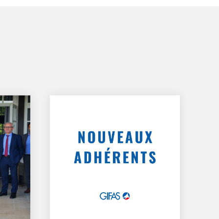
GIFAS. Rencontres, salons,
rogrammes ...
ÉSION