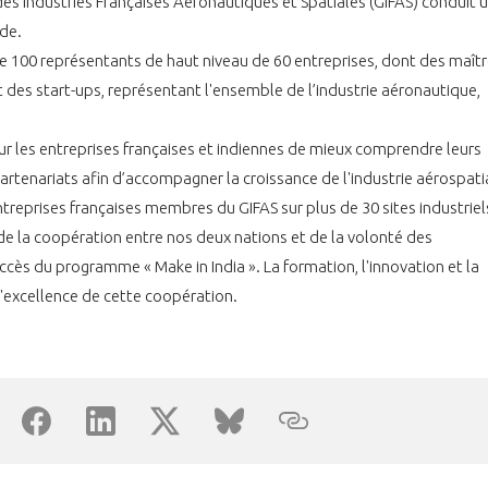
s Industries Françaises Aéronautiques et Spatiales (GIFAS) conduit 
nde.
 100 représentants de haut niveau de 60 entreprises, dont des maît
des start-ups, représentant l'ensemble de l’industrie aéronautique,
r les entreprises françaises et indiennes de mieux comprendre leurs
PAS ENCORE ADH
partenariats afin d’accompagner la croissance de l'industrie aérospati
ntreprises françaises membres du GIFAS sur plus de 30 sites industriel
VOUS ÊTES UN PROFESSIONN
 la coopération entre nos deux nations et de la volonté des
nger et assurez la
Rejoignez une filière d’excellen
ccès du programme « Make in India ». La formation, l'innovation et la
'excellence de cette coopération.
 l’international
réseau au sein d’un écosystème
DEMANDE D’ADHÉSION
Avez-vous un statut de droit français ?