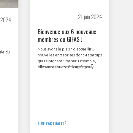
21 juin 2024
et 2024
Bienvenue aux 6 nouveaux
membres du GIFAS !
Nous avons le plaisir d'accueillir 6
ale du
nouvelles entreprises dont 4 startups
qui rejoignent StartAir. Ensemble,
elles contribueront à renforcer
Découvrez leurs témoignages 👇
ue le 4
l'industrie aéronautique, spatiale et
aury,
de Défense grâce à leur expertise
été
et leur engagement.
GEADS
idier
néral
ence.
LIRE L'ACTUALITÉ
 de
lue à