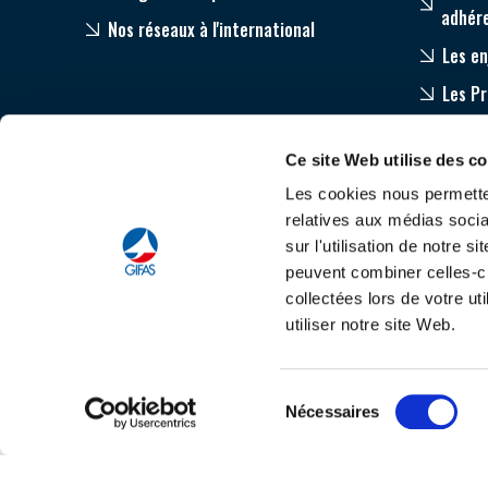
adhér
Nos réseaux à l'international
Les en
Les P
Equip
Ce site Web utilise des c
Accom
Les cookies nous permetten
relatives aux médias socia
sur l'utilisation de notre 
peuvent combiner celles-ci
collectées lors de votre u
utiliser notre site Web.
Tout savoir sur le
C
Sélection
Nécessaires
du
consentement