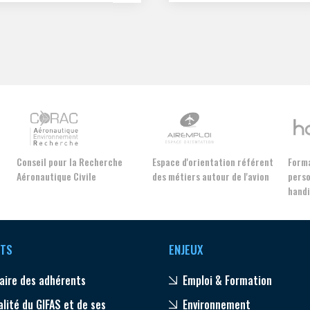
la présidence du Comité Aéro
nt pour répondre à des
et conserve par ailleurs sa fon
ns sociaux et économiques
de trésorière du GIFAS.
taires : connecter les hommes
 femmes, développer les
ies, désenclaver les
oires, intervenir rapidement et
te sécurité au service des plus
s, étudier au loin, explorer et
endre la planète…. Toujours
aut, toujours plus loin.
Conseil pour la Recherche
Espace d'orientation référent
Forma
Aéronautique Civile
des métiers autour de l'avion
perso
hand
TS
ENJEUX
aire des adhérents
Emploi & Formation
alité du GIFAS et de ses
Environnement