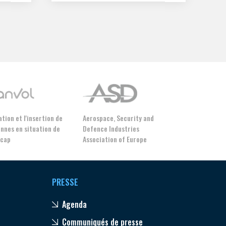
-PME
ction
tion et l'insertion de
Aerospace, Security and
nnes en situation de
Defence Industries
icap
Association of Europe
PRESSE
Agenda
Communiqués de presse