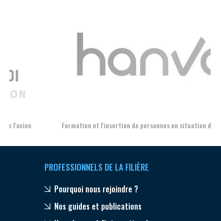
Aer
Formation et l'insertion de personnes en situation de handicap
PROFESSIONNELS DE LA FILIÈRE
Pourquoi nous rejoindre ?
Nos guides et publications