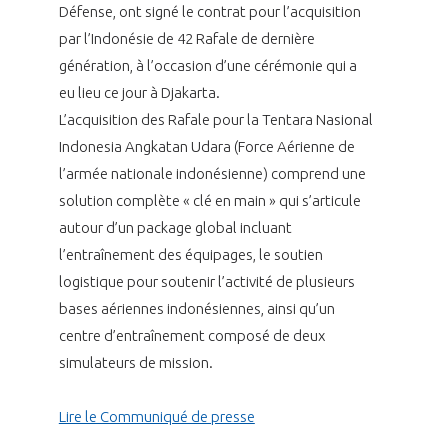
programmes ...
COMMISSIONS ET COMITÉS
Défense, ont signé le contrat pour l’acquisition
POURQUOI DEVENIR MEMBRE ?
L'OBSERVATOIRE
LE MÉDIATEUR DE LA FILIÈRE AÉRONAUTIQUE ET SPATIALE
par l’Indonésie de 42 Rafale de dernière
DEMANDE D’ADHÉSION
génération, à l’occasion d’une cérémonie qui a
MÉDIATION ET CHARTE D’ENGAGEMENT SUR LES RELATIONS ENTRE
eu lieu ce jour à Djakarta.
CLIENTS ET FOURNISSEURS
CHIFFRES CLÉS
L’acquisition des Rafale pour la Tentara Nasional
Indonesia Angkatan Udara (Force Aérienne de
LA MÉDIATION AU-DELÀ DE LA FILIÈRE AÉRONAUTIQUE ET SPATIALE
l’armée nationale indonésienne) comprend une
LES ENJEUX
solution complète « clé en main » qui s’articule
PRENDRE CONTACT AVEC LE MÉDIATEUR DE LA FILIÈRE
autour d’un package global incluant
COMPÉTITIVITÉ
LES PUBLICATIONS
l’entraînement des équipages, le soutien
logistique pour soutenir l’activité de plusieurs
EMPLOI & FORMATION
bases aériennes indonésiennes, ainsi qu’un
DOCUMENTS & BROCHURES
centre d’entraînement composé de deux
ENVIRONNEMENT
simulateurs de mission.
RAPPORTS D'ACTIVITÉS
INNOVATION
Lire le Communiqué de presse