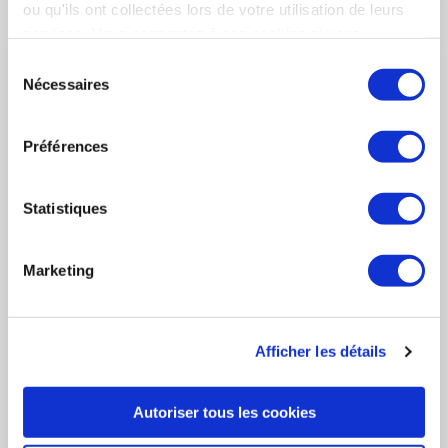
ou qu'ils ont collectées lors de votre utilisation de leurs
services. Vous consentez à nos cookies si vous
continuez à utiliser notre site Web.
Sélection
Nécessaires
du
consentement
Préférences
Statistiques
Marketing
7 novembre 2022
ADHÉRENT À LA UNE
Afficher les détails
StartAir s'agrandit et accueille 8 nouvelles
startups
Autoriser tous les cookies
Le GIFAS et son Club StartAir souhaitent la bienvenue à ses 8
nouveaux membres. Découvrez le témoignage de Amiral