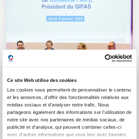
5 janvier 2023
INDUSTRIE
Ce site Web utilise des cookies
Voeux 2023 du Président du GIFAS à la Presse
Les cookies nous permettent de personnaliser le contenu
et les annonces, d'offrir des fonctionnalités relatives aux
Retrouvez la vidéo du Président du GIFAS, Guillaume Faury,
médias sociaux et d'analyser notre trafic. Nous
présentant ses vœux à la Presse.
partageons également des informations sur l'utilisation de
notre site avec nos partenaires de médias sociaux, de
publicité et d'analyse, qui peuvent combiner celles-ci
LIRE L'ACTUALITÉ
avec d'autres informations que vous leur avez fournies