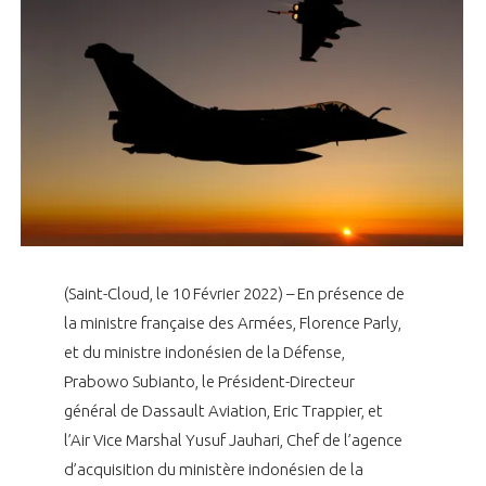
LE GIFAS
NON
OUI
t
Rejoignez une filière d’excellence et développez
 à
votre réseau au sein d’un écosystème intégré et
PRÉSENTATION
cohérent
NOTRE VISION
ORGANISATION
NOS MISSIONS
LE CONSEIL DU GIFAS
FONCTIONNEMENT
NOTRE HISTOIRE
(Saint-Cloud, le 10 Février 2022) – En présence de
L’ÉQUIPE DU GIFAS
GEADS
ACCOMPAGNEMENT DE NOS ADHÉRENTS
la ministre française des Armées, Florence Parly,
et du ministre indonésien de la Défense,
NOS RÉSEAUX À L'INTERNATIONAL
COMITÉ AERO PME
Prabowo Subianto, le Président-Directeur
LES PROGRAMMES DU GIFAS
LA MÉDIATION
général de Dassault Aviation, Eric Trappier, et
Découvrez les avantages d'adhérer au GIFAS.
STARTAIR
l’Air Vice Marshal Yusuf Jauhari, Chef de l’agence
UN ÉCOSYSTÈME INTÉGRÉ ET COHÉRENT
LA MÉDIATION DANS LA FILIÈRE AÉRONAUTIQUE ET SPATIALE
Rencontres, salons, données sectorielles,
LE SALON DU BOURGET
d’acquisition du ministère indonésien de la