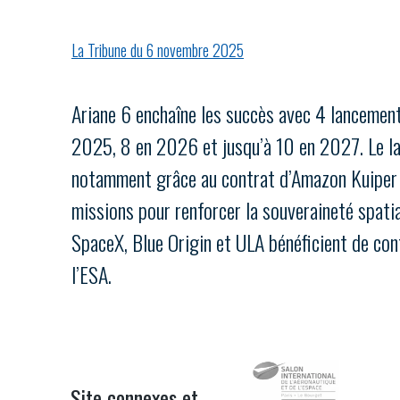
VOUS ÊTES
La Tribune du 6 novembre 2025
ADHÉRENTS
Ariane 6 enchaîne les succès avec 4 lancement
Développez votre activité à l’étra
2025, 8 en 2026 et jusqu’à 10 en 2027. Le lan
pérennité de votre entreprise à
notamment grâce au contrat d’Amazon Kuiper (
missions pour renforcer la souveraineté spati
SpaceX, Blue Origin et ULA bénéficient de cont
l’ESA.
CONNEXION
Site connexes et