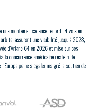
Fermer
la
ÉRENT ?
modale
Fermer
membre
la
EL DE LA FILIÈRE ?
modale
membre
se une montée en cadence record : 4 vols en
ce et développez votre
Apportez votre savoir-faire à la
orbite, assurant une visibilité jusqu’à 2028,
 intégré et cohérent
défense de vos
ivée d’Ariane 64 en 2026 et mise sur ces
s la concurrence américaine reste rude :
 l’Europe peine à égaler malgré le soutien de