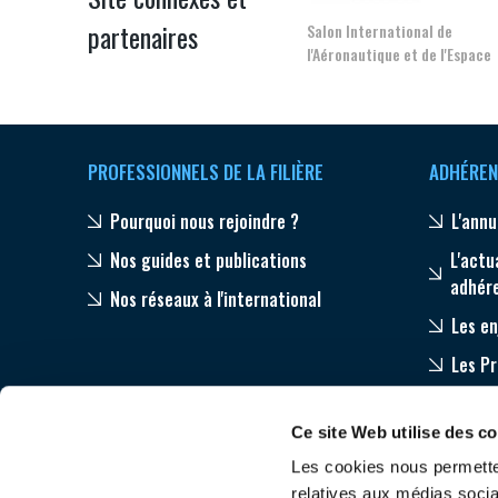
partenaires
Salon International de
l'Aéronautique et de l'Espace
PROFESSIONNELS DE LA FILIÈRE
ADHÉREN
Pourquoi nous rejoindre ?
L'annu
Nos guides et publications
L'actu
adhér
Nos réseaux à l'international
Les en
Les P
Equip
Ce site Web utilise des c
Accom
Les cookies nous permetten
relatives aux médias socia