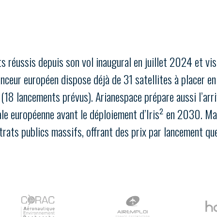
PAS ENCORE ADH
VOUS ÊTES UN PROFESSIONN
s réussis depuis son vol inaugural en juillet 2024 et vi
nger et assurez la
Rejoignez une filière d’excellen
ceur européen dispose déjà de 31 satellites à placer en 
 l’international
réseau au sein d’un écosystème
18 lancements prévus). Arianespace prépare aussi l’arr
DEMANDE D’ADHÉSION
ale européenne avant le déploiement d’Iris² en 2030. Mai
rats publics massifs, offrant des prix par lancement que
Avez-vous un statut de droit français ?
NON
OUI