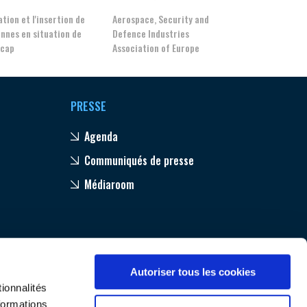
tion et l'insertion de
Aerospace, Security and
nnes en situation de
Defence Industries
GIFAS. Rencontres, salons,
icap
Association of Europe
rogrammes ...
ÉSION
PRESSE
Agenda
Communiqués de presse
Médiaroom
Autoriser tous les cookies
ionnalités
formations