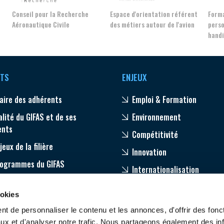
Conseil pour la Recherche
Espace d'orientation référent
Forma
Aéronautique Civile
des métiers autour de l'avion
perso
Découvrez les avantages d'adhérer au 
hand
données sectorielles, p
DEMANDE D’ADH
TS
ENJEUX
aire des adhérents
Emploi & Formation
alité du GIFAS et de ses
Environnement
ents
Compétitivité
jeux de la filière
Innovation
rogrammes du GIFAS
Internationalisation
age
ookies
pagnement de nos adhérents
t de personnaliser le contenu et les annonces, d'offrir des fonct
ux et d'analyser notre trafic. Nous partageons également des in