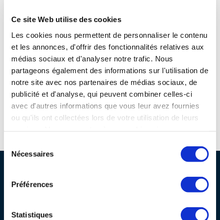
programmes ...
COMMISSIONS ET COMITÉS
POURQUOI DEVENIR MEMBRE ?
L'OBSERVATOIRE
LE MÉDIATEUR DE LA FILIÈRE AÉRONAUTIQUE ET SPATIALE
Ce site Web utilise des cookies
DEMANDE D’ADHÉSION
Les cookies nous permettent de personnaliser le contenu
MÉDIATION ET CHARTE D’ENGAGEMENT SUR LES RELATIONS ENTRE
et les annonces, d'offrir des fonctionnalités relatives aux
CLIENTS ET FOURNISSEURS
CHIFFRES CLÉS
médias sociaux et d'analyser notre trafic. Nous
partageons également des informations sur l'utilisation de
LA MÉDIATION AU-DELÀ DE LA FILIÈRE AÉRONAUTIQUE ET SPATIALE
notre site avec nos partenaires de médias sociaux, de
LES ENJEUX
publicité et d'analyse, qui peuvent combiner celles-ci
avec d'autres informations que vous leur avez fournies
PRENDRE CONTACT AVEC LE MÉDIATEUR DE LA FILIÈRE
ou qu'ils ont collectées lors de votre utilisation de leurs
COMPÉTITIVITÉ
LES PUBLICATIONS
Espace d'orientation référent des métiers autour de l'avion
services. Vous consentez à nos cookies si vous
continuez à utiliser notre site Web.
Sélection
EMPLOI & FORMATION
Nécessaires
DOCUMENTS & BROCHURES
du
consentement
PROFESSIONNELS DE LA FILIÈRE
ENVIRONNEMENT
RAPPORTS D'ACTIVITÉS
Préférences
Pourquoi nous rejoindre ?
INNOVATION
Nos guides et publications
Statistiques