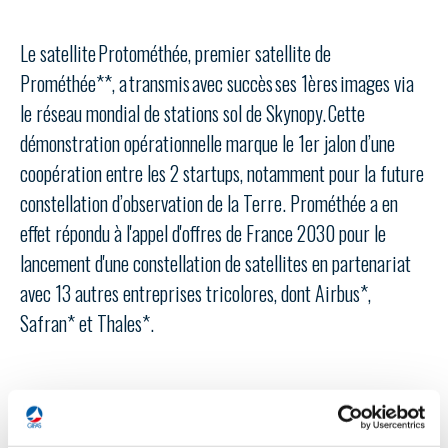
LE GIFAS
NON
OUI
t
Rejoignez une filière d’excellence et développez
Le satellite Protométhée, premier satellite de
 à
votre réseau au sein d’un écosystème intégré et
Prométhée**, a transmis avec succès ses 1ères images via
PRÉSENTATION
cohérent
le réseau mondial de stations sol de Skynopy. Cette
démonstration opérationnelle marque le 1er jalon d’une
NOTRE VISION
ORGANISATION
coopération entre les 2 startups, notamment pour la future
constellation d’observation de la Terre. Prométhée a en
NOS MISSIONS
LE CONSEIL DU GIFAS
effet répondu à l'appel d'offres de France 2030 pour le
FONCTIONNEMENT
lancement d'une constellation de satellites en partenariat
NOTRE HISTOIRE
L’ÉQUIPE DU GIFAS
avec 13 autres entreprises tricolores, dont Airbus*,
GEADS
ACCOMPAGNEMENT DE NOS ADHÉRENTS
Safran* et Thales*.
NOS RÉSEAUX À L'INTERNATIONAL
COMITÉ AERO PME
LES PROGRAMMES DU GIFAS
LA MÉDIATION
Découvrez les avantages d'adhérer au GIFAS.
STARTAIR
UN ÉCOSYSTÈME INTÉGRÉ ET COHÉRENT
Site connexes et partenaires
LA MÉDIATION DANS LA FILIÈRE AÉRONAUTIQUE ET SPATIALE
Rencontres, salons, données sectorielles,
LE SALON DU BOURGET