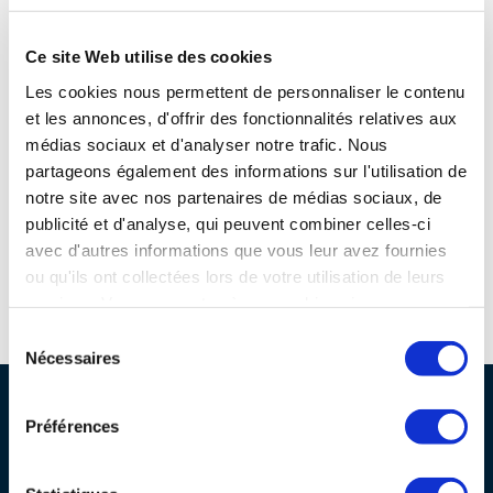
Site connexes et partenaires
programmes ...
COMMISSIONS ET COMITÉS
POURQUOI DEVENIR MEMBRE ?
L'OBSERVATOIRE
LE MÉDIATEUR DE LA FILIÈRE AÉRONAUTIQUE ET SPATIALE
Ce site Web utilise des cookies
DEMANDE D’ADHÉSION
Les cookies nous permettent de personnaliser le contenu
MÉDIATION ET CHARTE D’ENGAGEMENT SUR LES RELATIONS ENTRE
et les annonces, d'offrir des fonctionnalités relatives aux
CLIENTS ET FOURNISSEURS
CHIFFRES CLÉS
médias sociaux et d'analyser notre trafic. Nous
partageons également des informations sur l'utilisation de
LA MÉDIATION AU-DELÀ DE LA FILIÈRE AÉRONAUTIQUE ET SPATIALE
notre site avec nos partenaires de médias sociaux, de
LES ENJEUX
publicité et d'analyse, qui peuvent combiner celles-ci
PRENDRE CONTACT AVEC LE MÉDIATEUR DE LA FILIÈRE
avec d'autres informations que vous leur avez fournies
COMPÉTITIVITÉ
ou qu'ils ont collectées lors de votre utilisation de leurs
LES PUBLICATIONS
services. Vous consentez à nos cookies si vous
Espace d'orientation référent des métiers autour de l'avion
continuez à utiliser notre site Web.
EMPLOI & FORMATION
Sélection
DOCUMENTS & BROCHURES
Nécessaires
du
consentement
ENVIRONNEMENT
PROFESSIONNELS DE LA FILIÈRE
RAPPORTS D'ACTIVITÉS
Préférences
Pourquoi nous rejoindre ?
INNOVATION