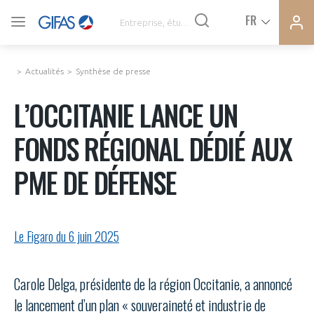
Ferme
Ferme
FR
VOUS ÊTES ADHÉRENTS
la
la
modal
modal
memb
memb
Actualités
Synthèse de presse
ACTUALITÉS
L’OCCITANIE LANCE UN
FONDS RÉGIONAL DÉDIÉ AUX
À LA UNE
PME DE DÉFENSE
DEMANDE D’ADHÉSION
SYNTHÈSE DE PRESSE
CONNEXION
Le Figaro du 6 juin 2025
AGENDA
Avez-vous un statut de droit français ?
PAS ENCORE ADHÉRENT ?
Carole Delga, présidente de la région Occitanie, a annoncé
COMMUNIQUÉS DE PRESSE
le lancement d’un plan « souveraineté et industrie de
VOUS ÊTES UN PROFESSIONNEL DE LA FILIÈRE ?