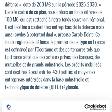
LE GIFAS
NON
OUI
défense », doté de 200 M€ sur la période 2025-2030. «
t
Rejoignez une filière d’excellence et développez
Dans le cadre de ce plan, nous créons un fonds défense de
 à
votre réseau au sein d’un écosystème intégré et
100 M€, qui est rattaché à notre fonds souverain régional.
PRÉSENTATION
cohérent
Il est destiné à soutenir les entreprises de la défense mais
aussi civiles à potentiel dual », précise Carole Delga. Ce
NOTRE VISION
fonds régional de défense, le premier de ce type en France,
ORGANISATION
est cofinancé par l’Occitanie et des partenaires tels que
NOS MISSIONS
Bpifrance ainsi que des acteurs privés, des banques, des
LE CONSEIL DU GIFAS
FONCTIONNEMENT
mutuelles et de grands industriels. Les crédits mobilisés
NOTRE HISTOIRE
L’ÉQUIPE DU GIFAS
sont destinés à soutenir les 430 petites et moyennes
GEADS
ACCOMPAGNEMENT DE NOS ADHÉRENTS
entreprises intégrées dans la base industrielle et
NOS RÉSEAUX À L'INTERNATIONAL
technologique de défense (BITD) régionale.
COMITÉ AERO PME
LES PROGRAMMES DU GIFAS
LA MÉDIATION
Découvrez les avantages d'adhérer au GIFAS.
STARTAIR
UN ÉCOSYSTÈME INTÉGRÉ ET COHÉRENT
LA MÉDIATION DANS LA FILIÈRE AÉRONAUTIQUE ET SPATIALE
Rencontres, salons, données sectorielles,
LE SALON DU BOURGET