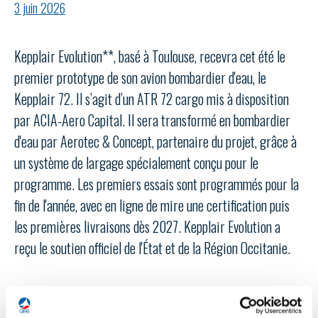
LE GIFAS
NON
OUI
3 juin 2026
t
Rejoignez une filière d’excellence et développez
 à
votre réseau au sein d’un écosystème intégré et
Kepplair Evolution**, basé à Toulouse, recevra cet été le
PRÉSENTATION
cohérent
premier prototype de son avion bombardier d'eau, le
Kepplair 72. Il s’agit d’un ATR 72 cargo mis à disposition
NOTRE VISION
ORGANISATION
par ACIA-Aero Capital. Il sera transformé en bombardier
d'eau par Aerotec & Concept, partenaire du projet, grâce à
NOS MISSIONS
un système de largage spécialement conçu pour le
LE CONSEIL DU GIFAS
FONCTIONNEMENT
programme. Les premiers essais sont programmés pour la
NOTRE HISTOIRE
L’ÉQUIPE DU GIFAS
fin de l'année, avec en ligne de mire une certification puis
GEADS
ACCOMPAGNEMENT DE NOS ADHÉRENTS
les premières livraisons dès 2027. Kepplair Evolution a
NOS RÉSEAUX À L'INTERNATIONAL
reçu le soutien officiel de l'État et de la Région Occitanie.
COMITÉ AERO PME
LES PROGRAMMES DU GIFAS
LA MÉDIATION
Découvrez les avantages d'adhérer au GIFAS.
STARTAIR
UN ÉCOSYSTÈME INTÉGRÉ ET COHÉRENT
LA MÉDIATION DANS LA FILIÈRE AÉRONAUTIQUE ET SPATIALE
Rencontres, salons, données sectorielles,
LE SALON DU BOURGET