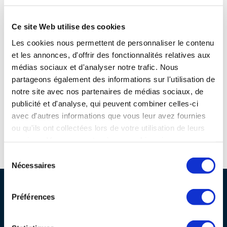
Site connexes et partenaires
programmes ...
COMMISSIONS ET COMITÉS
POURQUOI DEVENIR MEMBRE ?
L'OBSERVATOIRE
LE MÉDIATEUR DE LA FILIÈRE AÉRONAUTIQUE ET SPATIALE
Ce site Web utilise des cookies
DEMANDE D’ADHÉSION
Les cookies nous permettent de personnaliser le contenu
MÉDIATION ET CHARTE D’ENGAGEMENT SUR LES RELATIONS ENTRE
et les annonces, d'offrir des fonctionnalités relatives aux
CLIENTS ET FOURNISSEURS
CHIFFRES CLÉS
médias sociaux et d'analyser notre trafic. Nous
partageons également des informations sur l'utilisation de
LA MÉDIATION AU-DELÀ DE LA FILIÈRE AÉRONAUTIQUE ET SPATIALE
notre site avec nos partenaires de médias sociaux, de
LES ENJEUX
publicité et d'analyse, qui peuvent combiner celles-ci
PRENDRE CONTACT AVEC LE MÉDIATEUR DE LA FILIÈRE
avec d'autres informations que vous leur avez fournies
COMPÉTITIVITÉ
ou qu'ils ont collectées lors de votre utilisation de leurs
LES PUBLICATIONS
services. Vous consentez à nos cookies si vous
Espace d'orientation référent des métiers autour de l'avion
For
continuez à utiliser notre site Web.
EMPLOI & FORMATION
Sélection
DOCUMENTS & BROCHURES
Nécessaires
du
consentement
ENVIRONNEMENT
RAPPORTS D'ACTIVITÉS
PROFESSIONNELS DE LA FILIÈRE
Préférences
INNOVATION
Pourquoi nous rejoindre ?