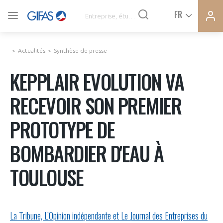
Ferme
Ferme
FR
VOUS ÊTES ADHÉRENTS
la
la
modal
modal
memb
memb
Actualités
Synthèse de presse
ACTUALITÉS
KEPPLAIR EVOLUTION VA
RECEVOIR SON PREMIER
À LA UNE
PROTOTYPE DE
DEMANDE D’ADHÉSION
SYNTHÈSE DE PRESSE
BOMBARDIER D'EAU À
CONNEXION
TOULOUSE
AGENDA
Avez-vous un statut de droit français ?
PAS ENCORE ADHÉRENT ?
COMMUNIQUÉS DE PRESSE
La Tribune, L’Opinion indépendante et Le Journal des Entreprises du
VOUS ÊTES UN PROFESSIONNEL DE LA FILIÈRE ?