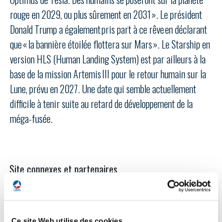
LE GIFAS
NON
OUI
rouge en 2029, ou plus sûrement en 2031 ». Le président
t
Rejoignez une filière d’excellence et développez
Donald Trump a également pris part à ce rêve en déclarant
 à
votre réseau au sein d’un écosystème intégré et
que « la bannière étoilée flottera sur Mars ». Le Starship en
PRÉSENTATION
cohérent
version HLS (Human Landing System) est par ailleurs à la
base de la mission Artemis III pour le retour humain sur la
NOTRE VISION
ORGANISATION
Lune, prévu en 2027. Une date qui semble actuellement
difficile à tenir suite au retard de développement de la
NOS MISSIONS
LE CONSEIL DU GIFAS
FONCTIONNEMENT
méga-fusée.
NOTRE HISTOIRE
L’ÉQUIPE DU GIFAS
GEADS
ACCOMPAGNEMENT DE NOS ADHÉRENTS
Site connexes et partenaires
NOS RÉSEAUX À L'INTERNATIONAL
COMITÉ AERO PME
LES PROGRAMMES DU GIFAS
LA MÉDIATION
Découvrez les avantages d'adhérer au GIFAS.
STARTAIR
UN ÉCOSYSTÈME INTÉGRÉ ET COHÉRENT
LA MÉDIATION DANS LA FILIÈRE AÉRONAUTIQUE ET SPATIALE
Rencontres, salons, données sectorielles,
LE SALON DU BOURGET
Ce site Web utilise des cookies