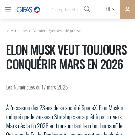
Ferme
Ferme
FR
VOUS ÊTES ADHÉRENTS
la
la
modal
modal
memb
memb
Actualités
Dernière Synthèse de presse
ACTUALITÉS
ELON MUSK VEUT TOUJOURS
CONQUÉRIR MARS EN 2026
À LA UNE
DEMANDE D’ADHÉSION
SYNTHÈSE DE PRESSE
Les Numériques du 17 mars 2025
CONNEXION
AGENDA
Avez-vous un statut de droit français ?
À l'occasion des 23 ans de sa société SpaceX, Elon Musk a
indiqué que le vaisseau Starship « sera prêt à partir vers
PAS ENCORE ADHÉRENT ?
COMMUNIQUÉS DE PRESSE
Mars dès la fin 2026 en transportant le robot humanoïde
VOUS ÊTES UN PROFESSIONNEL DE LA FILIÈRE ?
Optimus de Tesla. Des humains se poseront sur la planète