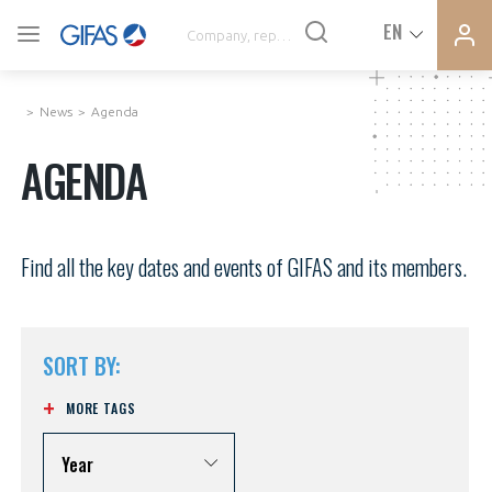
Ferme
Ferme
EN
VOUS ÊTES ADHÉRENTS
la
la
modal
modal
memb
memb
News
Agenda
NEWS
AGENDA
AN INDUSTRY AT THE HEART OF THE ACTIVITIES
Find all the key dates and events of GIFAS and its members.
DEMANDE D’ADHÉSION
AGENDA
CONNEXION
SORT BY:
PRESS RELEASES
Avez-vous un statut de droit français ?
MORE TAGS
GIFAS
PAS ENCORE ADHÉRENT ?
Year
VOUS ÊTES UN PROFESSIONNEL DE LA FILIÈRE ?