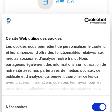
20 OCT 2025
Seoul ADEX 2025
GIFAS federates a French Pavilion at Seoul ADEX, from
October 20 to 24, 2025 (Exhibition center Kintex).
Ce site Web utilise des cookies
Les cookies nous permettent de personnaliser le contenu
SEE THE EVENT
et les annonces, d'offrir des fonctionnalités relatives aux
médias sociaux et d'analyser notre trafic. Nous
partageons également des informations sur l'utilisation de
notre site avec nos partenaires de médias sociaux, de
publicité et d'analyse, qui peuvent combiner celles-ci
avec d'autres informations que vous leur avez fournies
ou qu'ils ont collectées lors de votre utilisation de leurs
services. Vous consentez à nos cookies si vous
continuez à utiliser notre site Web.
Sélection
Nécessaires
du