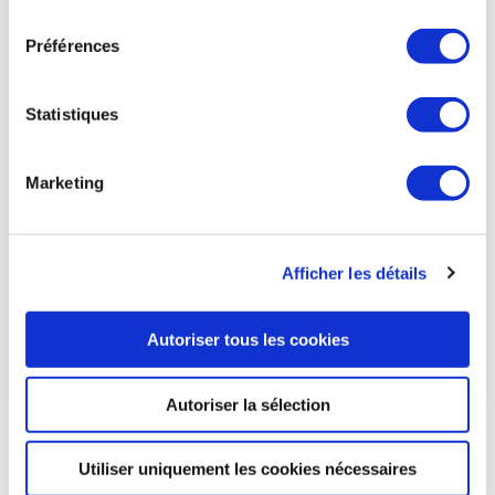
consentement
Préférences
Statistiques
16 JUN 2025
Marketing
Paris Air Show 2025
Organized every odd-numbered year by GIFAS subsidiary
SIAE, the Paris Air Show - Le Bourget is the world's largest
Afficher les détails
event dedicated to the aerospace industry.
Autoriser tous les cookies
SEE THE EVENT
Autoriser la sélection
Utiliser uniquement les cookies nécessaires