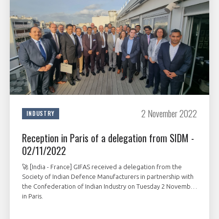
programmes ...
WHY JOIN US ?
THE SECTOR STAKES
DEMANDE D’ADHÉSION
COMPETITIVENESS
PUBLICATIONS
CAREERS & TRAINING
PROGRAMS
ENVIRONMENT
2 November 2022
INDUSTRY
DOCUMENTS
Reception in Paris of a delegation from SIDM -
INNOVATION
ANNUAL REPORTS
02/11/2022
INTERNATIONAL
🚀 [India - France] GIFAS received a delegation from the
Society of Indian Defence Manufacturers in partnership with
the Confederation of Indian Industry on Tuesday 2 November
in Paris.