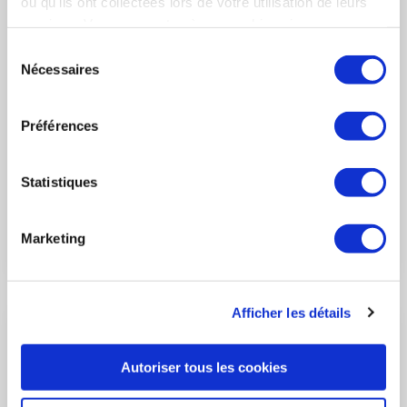
ou qu'ils ont collectées lors de votre utilisation de leurs
services. Vous consentez à nos cookies si vous
15 November 2021
INTERNATIONAL
continuez à utiliser notre site Web.
Sélection
Nécessaires
du
The French aerospace industry will be present
consentement
in force at the 2021 Dubai Airshow
Préférences
GIFAS is leading a 55-strong delegation of French companies
to the Dubai Airshow from 14 to 18 November 2021. They will
be showcasing their know-how at the French pavilion or with
Statistiques
their own stands. The firms include prime contractors,
equipment manufacturers, SMEs and maintenance specialists.
Marketing
LIRE L'ACTUALITÉ
Afficher les détails
Autoriser tous les cookies