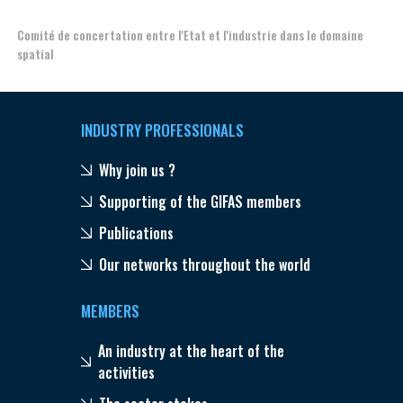
Comité de concertation entre l'Etat et l'industrie dans le domaine
Esp
spatial
INDUSTRY PROFESSIONALS
Why join us ?
Supporting of the GIFAS members
Publications
Our networks throughout the world
MEMBERS
An industry at the heart of the
activities