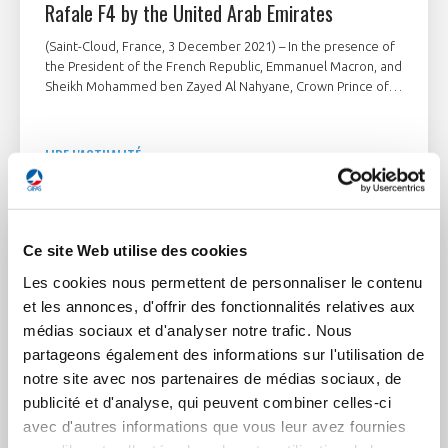
Rafale F4 by the United Arab Emirates
(Saint-Cloud, France, 3 December 2021) – In the presence of
the President of the French Republic, Emmanuel Macron, and
Sheikh Mohammed ben Zayed Al Nahyane, Crown Prince of
Abu Dhabi and Vice-Commander of the Armed Forces of the
United Arab Emirates (UAE), Eric Trappier, Chairman and CEO
of Dassault Aviation, signed a historical contract with Tareq
LIRE L'ACTUALITÉ
Abdul Raheem Al Hosani, CEO of Tawazun Economic Council,
in charge of security and defense acquisitions, for the
acquisition of 80 Rafale F4 for the United Arab Emirates Air
Force & Air Defence (UAE AF & AD).
Ce site Web utilise des cookies
Les cookies nous permettent de personnaliser le contenu
et les annonces, d'offrir des fonctionnalités relatives aux
médias sociaux et d'analyser notre trafic. Nous
partageons également des informations sur l'utilisation de
notre site avec nos partenaires de médias sociaux, de
publicité et d'analyse, qui peuvent combiner celles-ci
avec d'autres informations que vous leur avez fournies