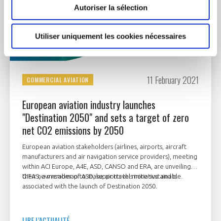
Autoriser la sélection
Utiliser uniquement les cookies nécessaires
11 February 2021
COMMERCIAL AVIATION
European aviation industry launches
"Destination 2050" and sets a target of zero
net CO2 emissions by 2050
European aviation stakeholders (airlines, airports, aircraft
manufacturers and air navigation service providers), meeting
within ACI Europe, A4E, ASD, CANSO and ERA, are unveiling
their new roadmap to make air travel more sustainable.
GIFAS, a member of ASD, supports this initiative and is
associated with the launch of Destination 2050.
LIRE L'ACTUALITÉ