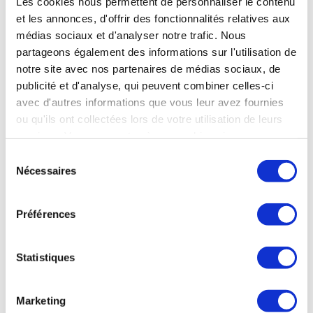
Les cookies nous permettent de personnaliser le contenu
et les annonces, d'offrir des fonctionnalités relatives aux
médias sociaux et d'analyser notre trafic. Nous
MÉDIAROOM
partageons également des informations sur l'utilisation de
notre site avec nos partenaires de médias sociaux, de
publicité et d'analyse, qui peuvent combiner celles-ci
The latest events, news and press
avec d'autres informations que vous leur avez fournies
releases from GIFAS with a selection of
ou qu'ils ont collectées lors de votre utilisation de leurs
services. Vous consentez à nos cookies si vous
articles and
documents to keep you
continuez à utiliser notre site Web.
Sélection
Nécessaires
informed.
du
consentement
Préférences
DISCOVER
Statistiques
Marketing