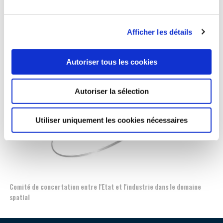
Afficher les détails
Related and partners websites
Autoriser tous les cookies
Autoriser la sélection
Utiliser uniquement les cookies nécessaires
Comité de concertation entre l'Etat et l'industrie dans le domaine
Esp
spatial