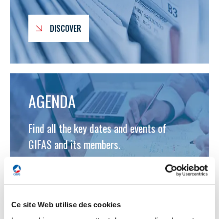
programmes ...
WHY JOIN US ?
THE SECTOR STAKES
DISCOVER
DEMANDE D’ADHÉSION
COMPETITIVENESS
PUBLICATIONS
CAREERS & TRAINING
PROGRAMS
AGENDA
ENVIRONMENT
DOCUMENTS
Find all the key dates and events of
INNOVATION
GIFAS and its members.
ANNUAL REPORTS
INTERNATIONAL
DISCOVER
Ce site Web utilise des cookies