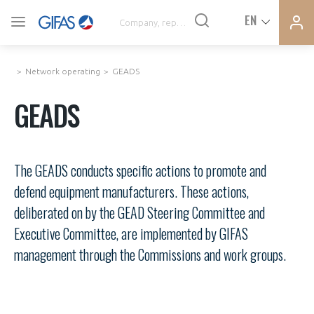
Ferme
Ferme
EN
VOUS ÊTES ADHÉRENTS
la
la
modal
modal
memb
memb
Network operating
GEADS
NEWS
GEADS
AN INDUSTRY AT THE HEART OF THE ACTIVITIES
The GEADS conducts specific actions to promote and
DEMANDE D’ADHÉSION
defend equipment manufacturers. These actions,
AGENDA
deliberated on by the GEAD Steering Committee and
CONNEXION
Executive Committee, are implemented by GIFAS
PRESS RELEASES
Avez-vous un statut de droit français ?
management through the Commissions and work groups.
GIFAS
PAS ENCORE ADHÉRENT ?
VOUS ÊTES UN PROFESSIONNEL DE LA FILIÈRE ?