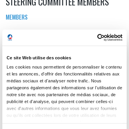
STEERING COMMITTEE MEMBERS
MEMBERS
Mr. Cédric BARBE (Dedienne Aerospace)
Mr. Nicolas BONLEUX (Thales Aerospace Communications)
Mrs Sophie BRECHOIRE (Michelin Aerospace)
Mr. Vincent CARO (Safran Nacelles)
Ce site Web utilise des cookies
Mr. Guillaume CAROIT (Trescal)
Les cookies nous permettent de personnaliser le contenu
Mr. Jean-François CHANUT (Ratier Figeac)
et les annonces, d'offrir des fonctionnalités relatives aux
Mr. Florent CHAUVANCY (Thales)
médias sociaux et d'analyser notre trafic. Nous
Mr. Aymeric DAHER (Daher)
partageons également des informations sur l'utilisation de
Mr. Vincent DEDIEU (Sodern)
notre site avec nos partenaires de médias sociaux, de
publicité et d'analyse, qui peuvent combiner celles-ci
Mr. Cédric DUCLOS (Saft)
avec d'autres informations que vous leur avez fournies
Mr. Hervé GRANDJEAN (Sabena Technics)
ou qu'ils ont collectées lors de votre utilisation de leurs
Mr. Jean-Christophe LAMBERT (Ascendance)
services. Vous consentez à nos cookies si vous
Mr. Pierre LOPEZ (CS Group / Sopra Steria)
continuez à utiliser notre site Web.