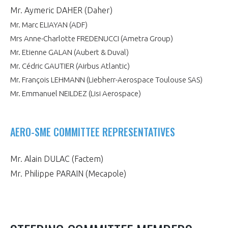
programmes ...
WHY JOIN US ?
Mr. Aymeric DAHER (Daher)
Mr. Marc ELIAYAN (ADF)
THE SECTOR STAKES
DEMANDE D’ADHÉSION
Mrs Anne-Charlotte FREDENUCCI (Ametra Group)
Mr. Etienne GALAN (Aubert & Duval)
COMPETITIVENESS
PUBLICATIONS
Mr. Cédric GAUTIER (Airbus Atlantic)
Mr. François LEHMANN (Liebherr-Aerospace Toulouse SAS)
CAREERS & TRAINING
PROGRAMS
Mr. Emmanuel NEILDEZ (Lisi Aerospace)
ENVIRONMENT
DOCUMENTS
AERO-SME COMMITTEE REPRESENTATIVES
INNOVATION
ANNUAL REPORTS
Mr. Alain DULAC (Factem)
INTERNATIONAL
Mr. Philippe PARAIN (Mecapole)